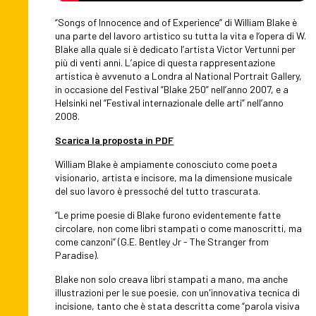
“Songs of Innocence and of Experience” di William Blake è
una parte del lavoro artistico su tutta la vita e l’opera di W.
Blake alla quale si è dedicato l’artista Victor Vertunni per
più di venti anni. L’apice di questa rappresentazione
artistica è avvenuto a Londra al National Portrait Gallery,
in occasione del Festival “Blake 250” nell’anno 2007, e a
Helsinki nel “Festival internazionale delle arti” nell’anno
2008.
Scarica la proposta in PDF
William Blake è ampiamente conosciuto come poeta
visionario, artista e incisore, ma la dimensione musicale
del suo lavoro è pressoché del tutto trascurata.
“Le prime poesie di Blake furono evidentemente fatte
circolare, non come libri stampati o come manoscritti, ma
come canzoni” (G.E. Bentley Jr - The Stranger from
Paradise).
Blake non solo creava libri stampati a mano, ma anche
illustrazioni per le sue poesie, con un'innovativa tecnica di
incisione, tanto che è stata descritta come “parola visiva