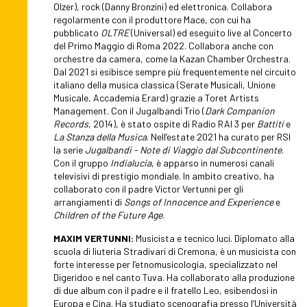
Olzer), rock (Danny Bronzini) ed elettronica. Collabora
regolarmente con il produttore Mace, con cui ha
pubblicato
OLTRE
(Universal) ed eseguito live al Concerto
del Primo Maggio di Roma 2022. Collabora anche con
orchestre da camera, come la Kazan Chamber Orchestra.
Dal 2021 si esibisce sempre più frequentemente nel circuito
italiano della musica classica (Serate Musicali, Unione
Musicale, Accademia Erard) grazie a Toret Artists
Management. Con il Jugalbandi Trio (
Dark Companion
Records
, 2014), è stato ospite di Radio RAI 3 per
Battiti
e
La Stanza della Musica
. Nell’estate 2021 ha curato per RSI
la serie
Jugalbandi - Note di Viaggio dal Subcontinente
.
Con il gruppo
Indialucia
, è apparso in numerosi canali
televisivi di prestigio mondiale. In ambito creativo, ha
collaborato con il padre Victor Vertunni per gli
arrangiamenti di
Songs of Innocence and Experience
e
Children of the Future Age
.
MAXIM VERTUNNI:
Musicista e tecnico luci. Diplomato alla
scuola di liuteria Stradivari di Cremona, è un musicista con
forte interesse per l’etnomusicologia, specializzato nel
Digeridoo e nel canto Tuva. Ha collaborato alla produzione
di due album con il padre e il fratello Leo, esibendosi in
Europa e Cina. Ha studiato scenografia presso l’Università