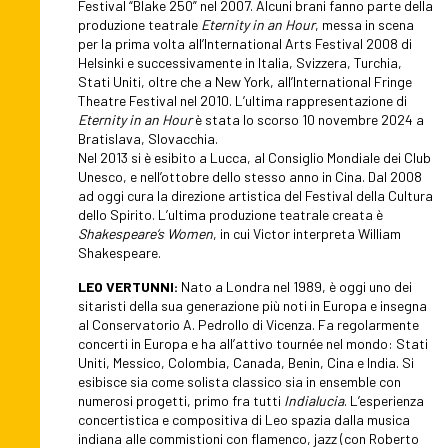
Festival “Blake 250” nel 2007. Alcuni brani fanno parte della
produzione teatrale
Eternity in an Hour
, messa in scena
per la prima volta all’International Arts Festival 2008 di
Helsinki e successivamente in Italia, Svizzera, Turchia,
Stati Uniti, oltre che a New York, all’International Fringe
Theatre Festival nel 2010. L’ultima rappresentazione di
Eternity in an Hour
è stata lo scorso 10 novembre 2024 a
Bratislava, Slovacchia.
Nel 2013 si è esibito a Lucca, al Consiglio Mondiale dei Club
Unesco, e nell’ottobre dello stesso anno in Cina. Dal 2008
ad oggi cura la direzione artistica del Festival della Cultura
dello Spirito. L’ultima produzione teatrale creata è
Shakespeare’s Women
, in cui Victor interpreta William
Shakespeare.
LEO VERTUNNI:
Nato a Londra nel 1989, è oggi uno dei
sitaristi della sua generazione più noti in Europa e insegna
al Conservatorio A. Pedrollo di Vicenza. Fa regolarmente
concerti in Europa e ha all’attivo tournée nel mondo: Stati
Uniti, Messico, Colombia, Canada, Benin, Cina e India. Si
esibisce sia come solista classico sia in ensemble con
numerosi progetti, primo fra tutti
Indialucia
. L’esperienza
concertistica e compositiva di Leo spazia dalla musica
indiana alle commistioni con flamenco, jazz (con Roberto