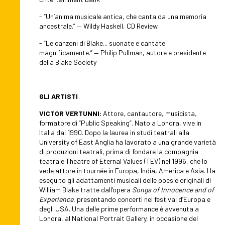
- “Un’anima musicale antica, che canta da una memoria
ancestrale.” — Wildy Haskell, CD Review
- “Le canzoni di Blake... suonate e cantate
magnificamente.” — Philip Pullman, autore e presidente
della Blake Society
GLI ARTISTI
VICTOR VERTUNNI:
Attore, cantautore, musicista,
formatore di “Public Speaking”. Nato a Londra, vive in
Italia dal 1990. Dopo la laurea in studi teatrali alla
University of East Anglia ha lavorato a una grande varietà
di produzioni teatrali, prima di fondare la compagnia
teatrale Theatre of Eternal Values (TEV) nel 1996, che lo
vede attore in tournée in Europa, India, America e Asia. Ha
eseguito gli adattamenti musicali delle poesie originali di
William Blake tratte dall’opera
Songs of Innocence and of
Experience
, presentando concerti nei festival d’Europa e
degli USA. Una delle prime performance è avvenuta a
Londra, al National Portrait Gallery, in occasione del