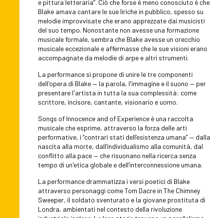
e pittura letteraria”. Ciò che forse è meno conosciuto è che
Blake amava cantare le sue liriche in pubblico, spesso su
melodie improvvisate che erano apprezzate dai musicisti
del suo tempo. Nonostante non avesse una formazione
musicale formale, sembra che Blake avesse un orecchio
musicale eccezionale e affermasse che le sue visioni erano
accompagnate da melodie di arpe e altri strumenti.
La performance si propone di unire le tre componenti
dell'opera di Blake — la parola, l'immagine e il suono — per
presentare l'artista in tutta la sua complessità: come
scrittore, incisore, cantante, visionario e uomo.
Songs of Innocence and of Experience è una raccolta
musicale che esprime, attraverso la forza delle arti
performative, i “contrari stati dell’esistenza umana” — dalla
nascita alla morte, dall’individualismo alla comunità, dal
conflitto alla pace — che risuonano nella ricerca senza
tempo di un'etica globale e dell’interconnessione umana.
La performance drammatizza i versi poetici di Blake
attraverso personaggi come Tom Dacre in The Chimney
Sweeper, il soldato sventurato e la giovane prostituta di
Londra, ambientati nel contesto della rivoluzione