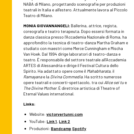
NABA di Milano, progettando scenografie per produzioni
teatrali in Italia e all’estero. Attualmente lavora al Piccolo
Teatro di Milano.
MONIA GIOVANNANGELI:
Ballerina, attrice, regista,
coreografa e teatro terapeuta. Dopo essersi formata in
danza classica presso l’Accademia Nazionale di Roma, ha
approfondito la tecnica di teatro-danza Martha Graham e
studiato con maestri come Merce Cunningham e Mischa
Van Hoek. Dal 1994 dirige laboratori di teatro-danza e
teatro. È responsabile del settore teatrale all’Accademia
ARTES di Alessandria e dirige il Festival Cultura dello
Spirito. Ha adattato opere come il
Mahabharata
, il
Ramayana
e la
Divina Commedia
. Ha scritto numerose
opere teatrali e concerti-spettacolo, tra cui
Alice sei tu
e
The Divine Mother
. È direttrice artistica di Theatre of
Eternal Values international.
Links:
Website:
victorvertunni.com
YouTube:
Link 1
,
Link 2
Produzioni:
Bandcamp
Spotify